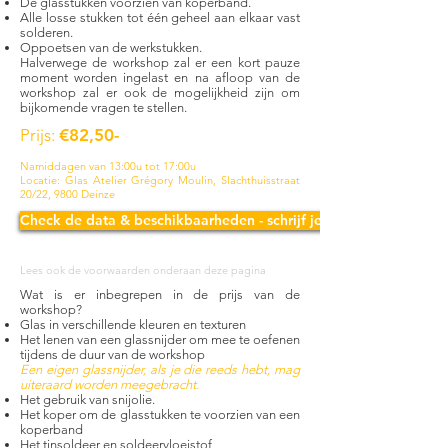
De glasstukken voorzien van koperband.
Alle losse stukken tot één geheel aan elkaar vast
solderen.
Oppoetsen van de werkstukken.
Halverwege de workshop zal er een kort pauze
moment worden ingelast en na afloop van de
workshop zal er ook de mogelijkheid zijn om
bijkomende vragen te stellen.
Prijs:
€82,50-
Namiddagen van 13:00u tot 17:00u
Locatie: Glas Atelier Grégory Moulin, Slachthuisstraat
20/22, 9800 Deinze
Check de data & beschikbaarheden - schrijf je in!
Lees ook de voorwaarden onderaan deze pagina
Wat is er inbegrepen in de prijs van de
workshop?
Glas in verschillende kleuren en texturen
Het lenen van een glassnijder om mee te oefenen
tijdens de duur van de workshop
Een eigen glassnijder, als je die reeds hebt, mag
uiteraard worden meegebracht.
Het gebruik van snijolie.
Het koper om de glasstukken te voorzien van een
koperband
Het tinsoldeer en soldeervloeistof