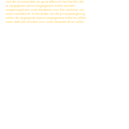
met de voorwaarden en ga je akkoord met het feit dat
je opgegeven persoonsgegevens zullen worden
toegevoegd aan onze database voor het uitsturen van
onze nieuwsbrief. In het kader van de privacywetgeving
zullen de opgegeven persoonsgegevens enkel en alleen
maar gebruikt worden voor onze nieuwsbrief en zullen
deze geenszins met derden worden gedeeld.
Annuleren?
Dit kan enkel en alleen door het invulformulier in te
vullen via deze link:
KLIK HIER
.
Annuleren, in welk geval dan ook, kan voorvallen maar
er wordt geen refund voorzien. Afhankelijk van de
timing waarop je annuleert zijn er ook regels.
Je annuleert (ongeacht de reden) minstens 48 uur van
op voorhand: = een digitale code ter waarde van je
inschrijving om jezelf later opnieuw in te schrijven voor
dezelfde of een andere workshop.
Je annuleert (ongeacht de reden) minder van 48 uur van
op voorhand: een digitale code ter waarde van 50% van
je initiële inschrijvingsgeld om te gebruiken om jezelf
opnieuw in te schrijven voor dezelfde of een andere
workshop.
Je annuleert (ongeacht de reden) de dag zelf op minder
dan 6 uur voor aanvang van de workshop:
Verbeurdverklaring van je volledige inschrijvingsgeld.
Een "no-show": geen refund, maar ook geen
herkansing op een latere datum.
OPGELET: verleggen naar een later moment kan
inhouden dat het een paar maand verder in de tijd zal
zijn. De workshops in het glasatelier zijn danig druk