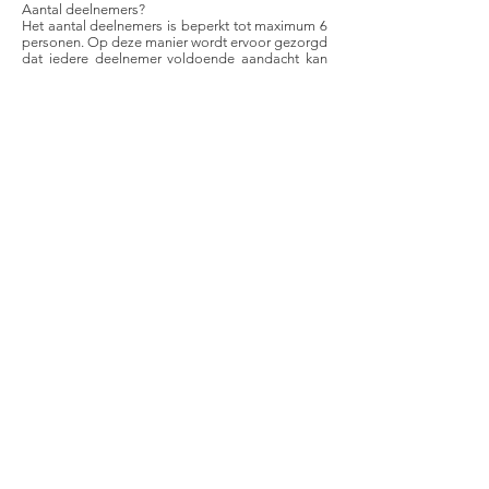
Aantal deelnemers?
Het aantal deelnemers is beperkt tot maximum 6
personen. Op deze manier wordt ervoor gezorgd
dat iedere deelnemer voldoende aandacht kan
krijgen tijdens de workshop.
VOORWAARDEN
Bij het inschrijven voor deze workshop ga je akkoord
met de voorwaarden en ga je akkoord met het feit dat
je opgegeven persoonsgegevens zullen worden
toegevoegd aan onze database voor het uitsturen van
onze nieuwsbrief. In het kader van de privacywetgeving
zullen de opgegeven persoonsgegevens enkel en alleen
maar gebruikt worden voor onze nieuwsbrief en zullen
deze geenszins met derden worden gedeeld.
Annuleren?
Dit kan enkel en alleen door het invulformulier in te
vullen via deze link:
KLIK HIER
.
Annuleren, in welk geval dan ook, kan voorvallen maar
er wordt geen refund voorzien. Afhankelijk van de
timing waarop je annuleert zijn er ook regels.
Je annuleert (ongeacht de reden) minstens 48 uur van
op voorhand: = een digitale code ter waarde van je
inschrijving om jezelf later opnieuw in te schrijven voor
dezelfde of een andere workshop.
Je annuleert (ongeacht de reden) minder van 48 uur van
op voorhand: een digitale code ter waarde van 50% van
je initiële inschrijvingsgeld om te gebruiken om jezelf
opnieuw in te schrijven voor dezelfde of een andere
workshop.