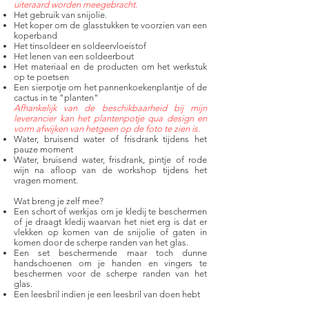
uiteraard worden meegebracht.
Het gebruik van snijolie.
Het koper om de glasstukken te voorzien van een
koperband
Het tinsoldeer en soldeervloeistof
Het lenen van een soldeerbout
Het materiaal en de producten om het werkstuk
op te poetsen
Een sierpotje om het pannenkoekenplantje of de
cactus in te "planten"
Afhankelijk van de beschikbaarheid bij mijn
leverancier kan het plantenpotje qua design en
vorm afwijken van hetgeen op de foto te zien is.
Water, bruisend water of frisdrank tijdens het
pauze moment
Water, bruisend water, frisdrank, pintje of rode
wijn na afloop van de workshop tijdens het
vragen moment.
Wat breng je zelf mee?
Een schort of werkjas om je kledij te beschermen
of je draagt kledij waarvan het niet erg is dat er
vlekken op komen van de snijolie of gaten in
komen door de scherpe randen van het glas.
Een set beschermende maar toch dunne
handschoenen om je handen en vingers te
beschermen voor de scherpe randen van het
glas.
Een leesbril indien je een leesbril van doen hebt