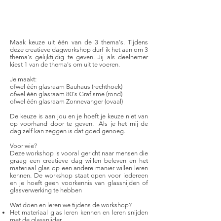
inclusief lunch
m
br
o
o
d,
b
el
e
g
e
n
s
o
e
et
p
drank en/of koffie
Maak keuze uit één van de 3 thema's. Tijdens
deze creatieve dagworkshop durf ik het aan om 3
thema's gelijktijdig te geven. Jij als deelnemer
kiest 1 van de thema's om uit te voeren.
Je maakt:
ofwel één glasraam Bauhaus (rechthoek)
ofwel één glasraam 80's Grafisme (rond)
ofwel één glasraam Zonnevanger (ovaal)
De keuze is aan jou en je hoeft je keuze niet van
op voorhand door te geven. Als je het mij de
dag zelf kan zeggen is dat goed genoeg.
Voor wie?
Deze workshop is vooral gericht naar mensen die
graag een creatieve dag willen beleven en het
materiaal glas op een andere manier willen leren
kennen. De workshop staat open voor iedereen
en je hoeft geen voorkennis van glassnijden of
glasverwerking te hebben
Wat doen en leren we tijdens de workshop?​
Het materiaal glas leren kennen en leren snijden
met de glassnijder