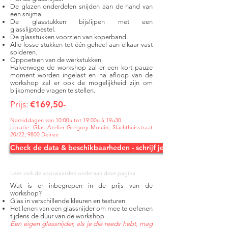
De glazen onderdelen snijden aan de hand van
een snijmal
De glasstukken bijslijpen met een
glasslijptoestel.
De glasstukken voorzien van koperband.
Alle losse stukken tot één geheel aan elkaar vast
solderen.
Oppoetsen van de werkstukken.
Halverwege de workshop zal er een kort pauze
moment worden ingelast en na afloop van de
workshop zal er ook de mogelijkheid zijn om
bijkomende vragen te stellen.
Prijs:
€169,50-
Namiddagen van 10:00u tot 19:00u à 19u30
Locatie: Glas Atelier Grégory Moulin, Slachthuisstraat
20/22, 9800 Deinze
Check de data & beschikbaarheden - schrijf je in!
Lees ook de voorwaarden onderaan deze pagina
Wat is er inbegrepen in de prijs van de
workshop?
Glas in verschillende kleuren en texturen
Het lenen van een glassnijder om mee te oefenen
tijdens de duur van de workshop
Een eigen glassnijder, als je die reeds hebt, mag