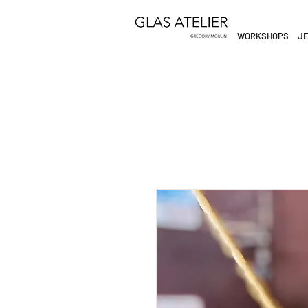
WORKSHOPS
JE
ETEN
&
DE
DRINKEN
AN
KLIK
HIER