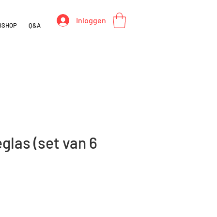
Inloggen
BSHOP
Q&A
las (set van 6
s