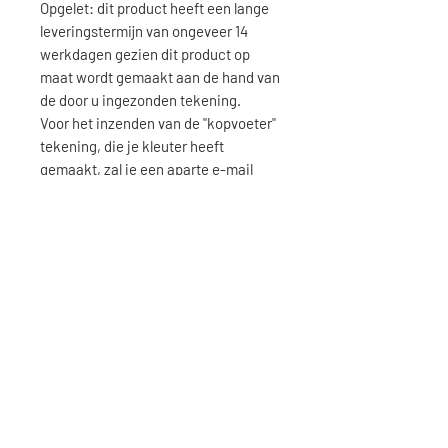
Opgelet: dit product heeft een lange
leveringstermijn van ongeveer 14
werkdagen gezien dit product op
maat wordt gemaakt aan de hand van
de door u ingezonden tekening.
Voor het inzenden van de "kopvoeter"
tekening, die je kleuter heeft
gemaakt, zal je een aparte e-mail
ontvangen met daarin de instructies.
KENMERKEN
Het glas die wordt gebruikt om
VERZENDINGSKOSTEN
deze items te maken is authentiek
mondgeblazen glas. Omwille van
Verzending België: €8,00-
RETOURNEREN
de ambachtelijke manier waarop
Gratis verzending vanaf €50,00-
dit glas wordt
incl. BTW.
Retourneren kan en dit binnen de
geproduceerd heeft het glas een
Verzending Europa: €15,00-
14 weekdagen na aankoop van het
uitzonderlijk karakter. Wat maakt
Gratis verzending vanaf €115,00-
product. Dit kan zonder enige