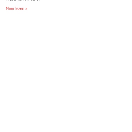
Meer lezen >
Tickets
Uitverkocht
Soort ticket
Dagorkshop Zonnevanger
Prijs
€ 137,50
Dit evenement is uitverkocht