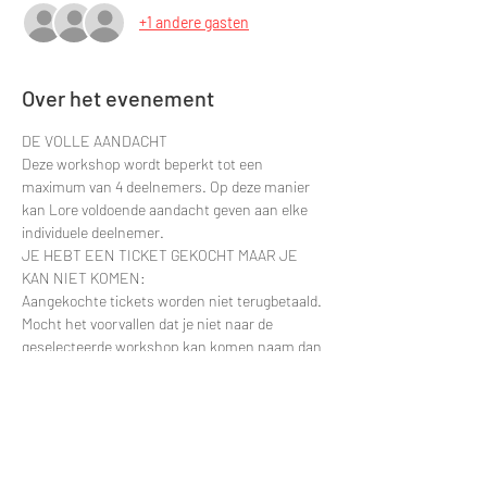
+1 andere gasten
Over het evenement
DE VOLLE AANDACHT
Deze workshop wordt beperkt tot een 
maximum van 4 deelnemers. Op deze manier 
kan Lore voldoende aandacht geven aan elke 
individuele deelnemer.
JE HEBT EEN TICKET GEKOCHT MAAR JE 
KAN NIET KOMEN:
Aangekochte tickets worden niet terugbetaald. 
Mocht het voorvallen dat je niet naar de 
geselecteerde workshop kan komen naam dan 
gerust contact op. Dan zullen we kijken om je 
deelname te verplaatsten naar een latere 
datum.
Contacteer via e-mail: 
greggy.moulin@gmail.com en vermeld zeker de 
datum van je deelname zodat ik je naam snel 