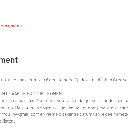
dere gasten
ement
t tot een maximum van 6 deelnemers. Op deze manier kan Greg vo
CHT MAAR JE KAN NIET KOMEN:
iet terugbetaald. Mocht het voorvallen dat je niet naar de gesel
t op. Dan zullen we kijken om je deelname te verplaatsten naar 
y.moulin@gmail.com en vermeld zeker de datum van je deelname zo
lijsten.