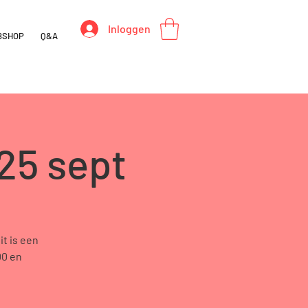
Inloggen
BSHOP
Q&A
25 sept
t is een
00 en