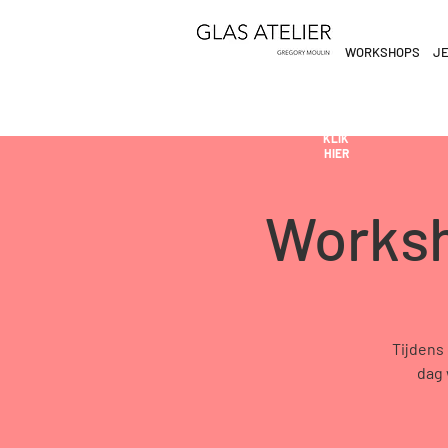
WORKSHOPS
JE
ETEN
&
DE
DRINKEN
AN
KLIK
HIER
Worksh
Tijdens
dag 