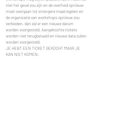
niet het geval zou zijn en de overheid opnieuw 
moet overgaan tot strengere maatregelen en 
de organisatie van workshops opnieuw zou 
verbieden, dan zal er een nieuwe datum 
worden voorgesteld. Aangekochte tickets 
worden niet terugbetaald en nieuwe data zullen 
worden voorgesteld.
JE HEBT EEN TICKET GEKOCHT MAAR JE 
KAN NIET KOMEN:
Meer lezen >
Tickets
Uitverkocht
Soort ticket
Workshop Ronde Raampendel
Prijs