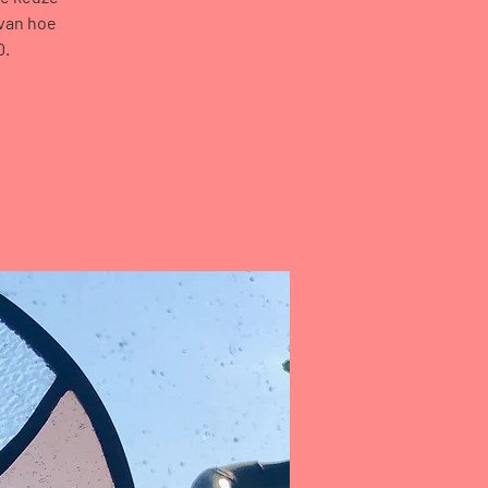
 van hoe
0.