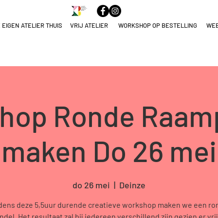
 EIGEN ATELIER THUIS
VRIJ ATELIER
WORKSHOP OP BESTELLING
WE
ELNAME
NULEREN
hop Ronde Raam
maken Do 26 mei
do 26 mei
  |  
Deinze
jdens deze 5,5uur durende creatieve workshop maken we een ro
del. Het resultaat zal bij iedereen verschillend zijn gezien er vri