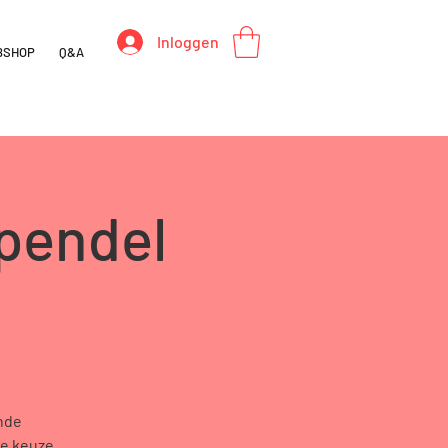
Inloggen
BSHOP
Q&A
pendel
nde
je keuze