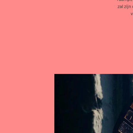
zal zij
v