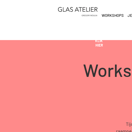
WORKSHOPS
JE
ETEN
&
DE
DRINKEN
AN
KLIK
HIER
Works
Ti
raampen