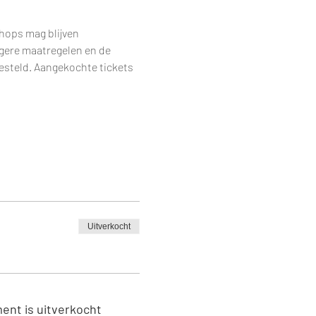
hops mag blijven 
ngere maatregelen en de 
steld. Aangekochte tickets 
Uitverkocht
ent is uitverkocht