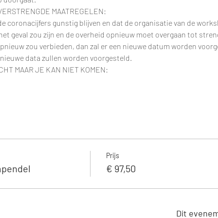
 VERSTRENGDE MAATREGELEN:
e coronacijfers gunstig blijven en dat de organisatie van de works
t het geval zou zijn en de overheid opnieuw moet overgaan tot stre
pnieuw zou verbieden, dan zal er een nieuwe datum worden voorge
 nieuwe data zullen worden voorgesteld.
CHT MAAR JE KAN NIET KOMEN:
Prijs
mpendel
€ 97,50
Dit evenem