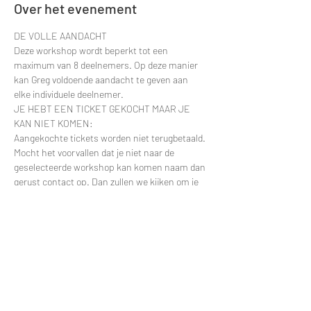
Over het evenement
DE VOLLE AANDACHT
Deze workshop wordt beperkt tot een 
maximum van 8 deelnemers. Op deze manier 
kan Greg voldoende aandacht te geven aan 
elke individuele deelnemer.
JE HEBT EEN TICKET GEKOCHT MAAR JE 
KAN NIET KOMEN:
Aangekochte tickets worden niet terugbetaald. 
Mocht het voorvallen dat je niet naar de 
geselecteerde workshop kan komen naam dan 
gerust contact op. Dan zullen we kijken om je 
deelname te verplaatsten naar een latere 
datum.
Contacteer via e-mail: 
greggy.moulin@gmail.com en vermeld zeker de 
datum van je deelname zodat ik je naam snel 
kan terugvinden in de deelnemerslijsten.
ANDERE VRAGEN?
Meer lezen >