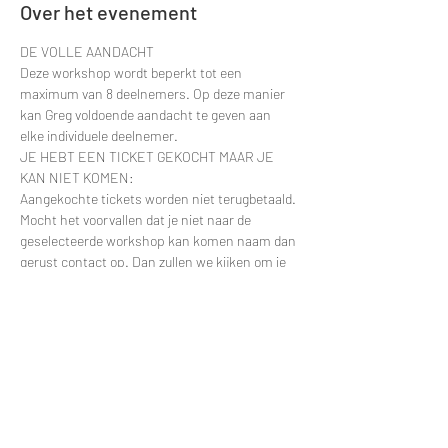
Over het evenement
DE VOLLE AANDACHT
Deze workshop wordt beperkt tot een 
maximum van 8 deelnemers. Op deze manier 
kan Greg voldoende aandacht te geven aan 
elke individuele deelnemer.
JE HEBT EEN TICKET GEKOCHT MAAR JE 
KAN NIET KOMEN:
Aangekochte tickets worden niet terugbetaald. 
Mocht het voorvallen dat je niet naar de 
geselecteerde workshop kan komen naam dan 
gerust contact op. Dan zullen we kijken om je 
deelname te verplaatsten naar een latere 
datum.
Contacteer via e-mail: 
greggy.moulin@gmail.com en vermeld zeker de 
datum van je deelname zodat ik je naam snel 
kan terugvinden in de deelnemerslijsten.
ANDERE VRAGEN?
Meer lezen >