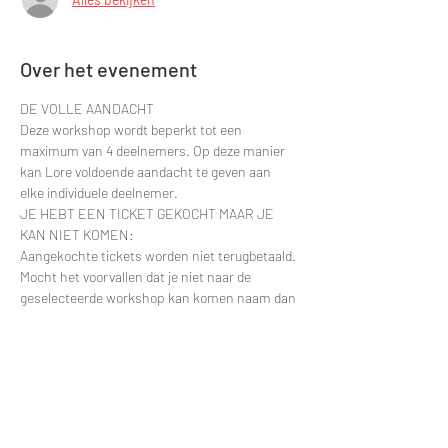
Over het evenement
DE VOLLE AANDACHT
Deze workshop wordt beperkt tot een 
maximum van 4 deelnemers. Op deze manier 
kan Lore voldoende aandacht te geven aan 
elke individuele deelnemer.
JE HEBT EEN TICKET GEKOCHT MAAR JE 
KAN NIET KOMEN:
Aangekochte tickets worden niet terugbetaald. 
Mocht het voorvallen dat je niet naar de 
geselecteerde workshop kan komen naam dan 
gerust contact op. Dan zullen we kijken om je 
deelname te verplaatsten naar een latere 
datum.
Contacteer via e-mail: 
greggy.moulin@gmail.com en vermeld zeker de 
datum van je deelname zodat ik je naam snel 
kan terugvinden in de deelnemerslijsten.