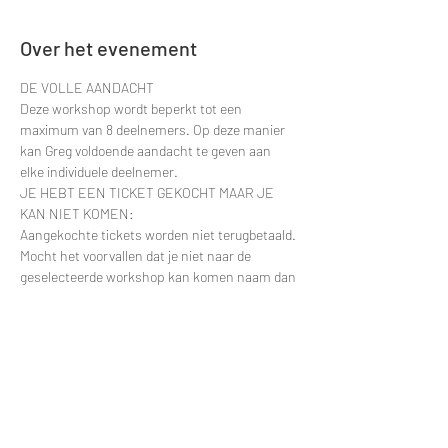
Over het evenement
DE VOLLE AANDACHT
Deze workshop wordt beperkt tot een 
maximum van 8 deelnemers. Op deze manier 
kan Greg voldoende aandacht te geven aan 
elke individuele deelnemer.
JE HEBT EEN TICKET GEKOCHT MAAR JE 
KAN NIET KOMEN:
Aangekochte tickets worden niet terugbetaald. 
Mocht het voorvallen dat je niet naar de 
geselecteerde workshop kan komen naam dan 
gerust contact op. Dan zullen we kijken om je 
deelname te verplaatsten naar een latere 
datum.
Contacteer via e-mail: 
greggy.moulin@gmail.com en vermeld zeker de 
datum van je deelname zodat ik je naam snel 
kan terugvinden in de deelnemerslijsten.
ANDERE VRAGEN?