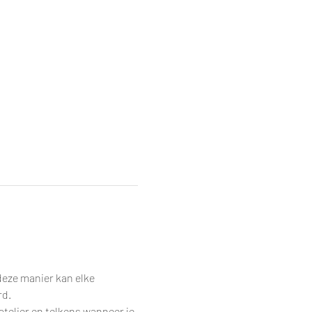
eze manier kan elke 
rd.
telier en telkens wanneer je 