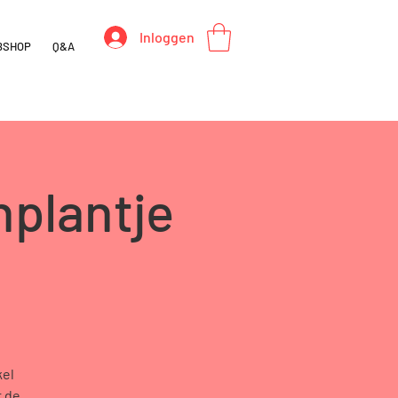
Inloggen
BSHOP
Q&A
plantje
kel
r de