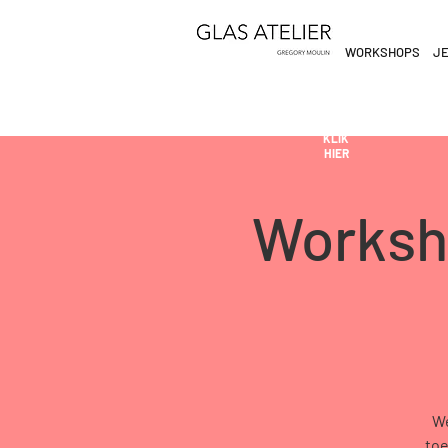
WORKSHOPS
JE
ETEN
&
DE
DRINKEN
AN
KLIK
HIER
Worksh
We
toe