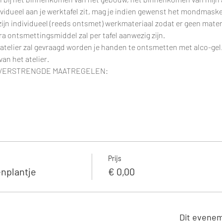
ividueel aan je werktafel zit, mag je indien gewenst het mondmaske
, zijn individueel (reeds ontsmet) werkmateriaal zodat er geen mate
a ontsmettingsmiddel zal per tafel aanwezig zijn.
telier zal gevraagd worden je handen te ontsmetten met alco-gel. D
an het atelier.
 VERSTRENGDE MAATREGELEN:
Prijs
nplantje
€ 0,00
Dit evenem