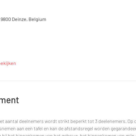
, 9800 Deinze, Belgium
bekijken
ement
et aantal deelnemers wordt strikt beperkt tot 3 deelenemers. Op d
tsnemen aan een tafel en kan de afstandsregel worden gegarandee
n bij het binnenkomen van het gebouw, het binnenkomen van mijn a