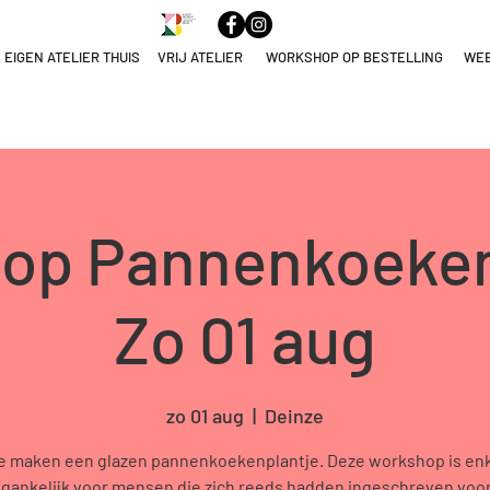
 EIGEN ATELIER THUIS
VRIJ ATELIER
WORKSHOP OP BESTELLING
WE
ELNAME
NULEREN
op Pannenkoeken
Zo 01 aug
zo 01 aug
  |  
Deinze
 maken een glazen pannenkoekenplantje. Deze workshop is en
gankelijk voor mensen die zich reeds hadden ingeschreven voo