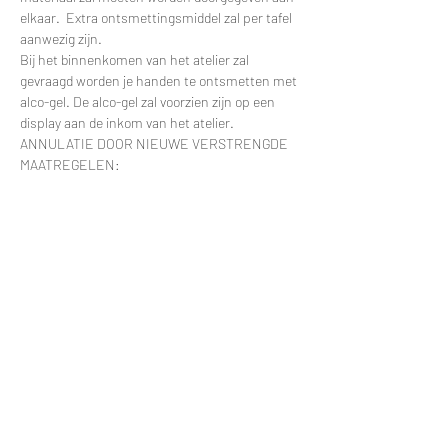
elkaar.  Extra ontsmettingsmiddel zal per tafel 
aanwezig zijn.
Bij het binnenkomen van het atelier zal 
gevraagd worden je handen te ontsmetten met 
alco-gel. De alco-gel zal voorzien zijn op een 
display aan de inkom van het atelier.
ANNULATIE DOOR NIEUWE VERSTRENGDE 
MAATREGELEN:
Meer lezen >
Tickets
Uitverkocht
Soort ticket
Workshop Pannekoekenplantje
Prijs
€ 0,00