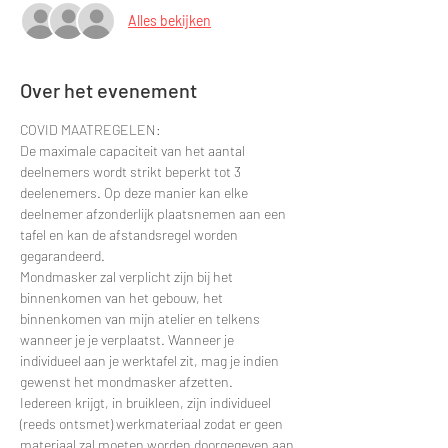
Alles bekijken
Over het evenement
COVID MAATREGELEN:
De maximale capaciteit van het aantal 
deelnemers wordt strikt beperkt tot 3 
deelenemers. Op deze manier kan elke 
deelnemer afzonderlijk plaatsnemen aan een 
tafel en kan de afstandsregel worden 
gegarandeerd.
Mondmasker zal verplicht zijn bij het 
binnenkomen van het gebouw, het 
binnenkomen van mijn atelier en telkens 
wanneer je je verplaatst. Wanneer je 
individueel aan je werktafel zit, mag je indien 
gewenst het mondmasker afzetten.
Iedereen krijgt, in bruikleen, zijn individueel 
(reeds ontsmet) werkmateriaal zodat er geen 
materiaal zal moeten worden doorgegeven aan 