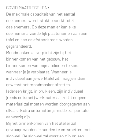
COVID MAATREGELEN:
De maximale capaciteit van het aantal 
deelnemers wordt strikt beperkt tot 3 
deelenemers. Op deze manier kan elke 
deelnemer afzonderlijk plaatsnemen aan een 
tafel en kan de afstandsregel worden 
gegarandeerd.
Mondmasker zal verplicht zijn bij het 
binnenkomen van het gebouw, het 
binnenkomen van mijn atelier en telkens 
wanneer je je verplaatst. Wanneer je 
individueel aan je werktafel zit, mag je indien 
gewenst het mondmasker afzetten.
Iedereen krijgt, in bruikleen, zijn individueel 
(reeds ontsmet) werkmateriaal zodat er geen 
materiaal zal moeten worden doorgegeven aan 
elkaar.  Extra ontsmettingsmiddel zal per tafel 
aanwezig zijn.
Bij het binnenkomen van het atelier zal 
gevraagd worden je handen te ontsmetten met 
alco-gel. De alco-gel zal voorzien zijn op een 