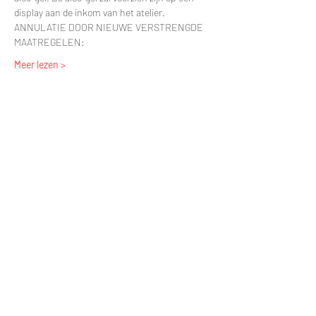
display aan de inkom van het atelier.
ANNULATIE DOOR NIEUWE VERSTRENGDE 
MAATREGELEN:
Meer lezen >
Tickets
Uitverkocht
Soort ticket
Standaard ticket
Prijs
€ 77,50
Dit evenement is uitverkocht