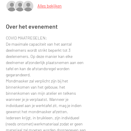
Alles bekijken
Over het evenement
COVID MAATREGELEN:
De maximale capaciteit van het aantal 
deelnemers wordt strikt beperkt tot 3 
deelenemers. Op deze manier kan elke 
deelnemer afzonderlijk plaatsnemen aan een 
tafel en kan de afstandsregel worden 
gegarandeerd.
Mondmasker zal verplicht zijn bij het 
binnenkomen van het gebouw, het 
binnenkomen van mijn atelier en telkens 
wanneer je je verplaatst. Wanneer je 
individueel aan je werktafel zit, mag je indien 
gewenst het mondmasker afzetten.
Iedereen krijgt, in bruikleen, zijn individueel 
(reeds ontsmet) werkmateriaal zodat er geen 
materiaal zal moeten worden doorgegeven aan 