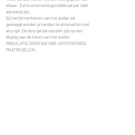
elkaar.  Extra ontsmettingsmiddel zal per tafel 
aanwezig zijn.
Bij het binnenkomen van het atelier zal 
gevraagd worden je handen te ontsmetten met 
alco-gel. De alco-gel zal voorzien zijn op een 
display aan de inkom van het atelier.
ANNULATIE DOOR NIEUWE VERSTRENGDE 
MAATREGELEN:
Meer lezen >
Tickets
Uitverkocht
Soort ticket
Workshop Pannekoekenplantje
Prijs
€ 0,00