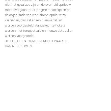
niet het geval zou zijn en de overheid opnieuw 
moet overgaan tot strengere maatregelen en 
de organisatie van workshops opnieuw zou 
verbieden, dan zal er een nieuwe datum 
worden voorgesteld. Aangekochte tickets 
worden niet terugbetaald en nieuwe data zullen 
worden voorgesteld.
JE HEBT EEN TICKET GEKOCHT MAAR JE 
KAN NIET KOMEN:
Meer lezen >
Tickets
Uitverkocht
Soort ticket
Workshop Pannenkoekenplant
Prijs