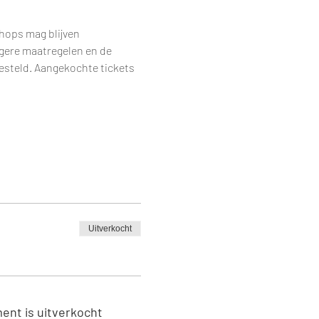
hops mag blijven 
ngere maatregelen en de 
steld. Aangekochte tickets 
Uitverkocht
ent is uitverkocht