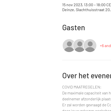
15 nov 2023, 13:00 – 18:00 C
Deinze, Slachthuisstraat 20
Gasten
+6 and
Over het even
COVID MAATREGELEN:
De maximale capaciteit van h
deelnemer afzonderlijk plaa
Er zal worden gevraagd de Co
door jouw gekozen workshop