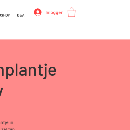
Inloggen
BSHOP
Q&A
plantje
v
ntje in
zal zijn