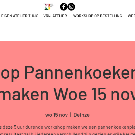
 EIGEN ATELIER THUIS
VRIJ ATELIER
WORKSHOP OP BESTELLING
WE
ELNAME
NULEREN
op Pannenkoeken
maken Woe 15 no
wo 15 nov
  |  
Deinze
s deze 5 uur durende workshop maken we een pannenkoekenpla
et resultaat zal bij iedereen verschillend zijn gezien er vrije keuze 