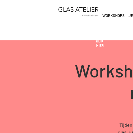
WORKSHOPS
JE
ETEN
&
DE
DRINKEN
AN
KLIK
HIER
Worksh
Tijden
glas. H