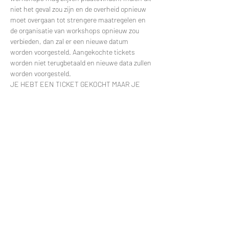
niet het geval zou zijn en de overheid opnieuw 
moet overgaan tot strengere maatregelen en 
de organisatie van workshops opnieuw zou 
verbieden, dan zal er een nieuwe datum 
worden voorgesteld. Aangekochte tickets 
worden niet terugbetaald en nieuwe data zullen 
worden voorgesteld.
JE HEBT EEN TICKET GEKOCHT MAAR JE 
KAN NIET KOMEN:
Meer lezen >
Tickets
Verkoop geëindigd op
Soort ticket
Workshop Pannenkoekenplant
Prijs