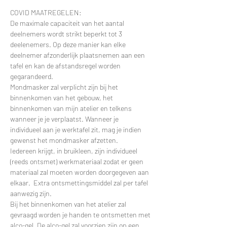
COVID MAATREGELEN:
De maximale capaciteit van het aantal 
deelnemers wordt strikt beperkt tot 3 
deelenemers. Op deze manier kan elke 
deelnemer afzonderlijk plaatsnemen aan een 
tafel en kan de afstandsregel worden 
gegarandeerd.
Mondmasker zal verplicht zijn bij het 
binnenkomen van het gebouw, het 
binnenkomen van mijn atelier en telkens 
wanneer je je verplaatst. Wanneer je 
individueel aan je werktafel zit, mag je indien 
gewenst het mondmasker afzetten.
Iedereen krijgt, in bruikleen, zijn individueel 
(reeds ontsmet) werkmateriaal zodat er geen 
materiaal zal moeten worden doorgegeven aan 
elkaar.  Extra ontsmettingsmiddel zal per tafel 
aanwezig zijn.
Bij het binnenkomen van het atelier zal 
gevraagd worden je handen te ontsmetten met 
alco-gel. De alco-gel zal voorzien zijn op een 