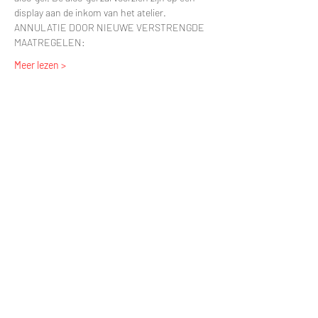
display aan de inkom van het atelier.
ANNULATIE DOOR NIEUWE VERSTRENGDE 
MAATREGELEN:
Meer lezen >
Tickets
Uitverkocht
Soort ticket
Standaard ticket
Prijs
€ 77,50
Dit evenement is uitverkocht