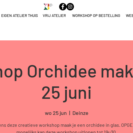
 EIGEN ATELIER THUIS
VRIJ ATELIER
WORKSHOP OP BESTELLING
WE
ELNAME
NULEREN
op Orchidee ma
25 juni
wo 25 jun
  |  
Deinze
ens deze creatieve workshop maak je een orchidee in glas. OPG
mogelijks kan deze workshop uitlopen tot 19u30.