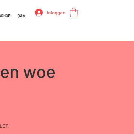
Inloggen
BSHOP
Q&A
ken woe
ELET: