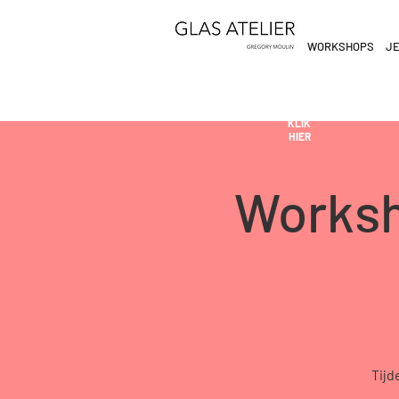
WORKSHOPS
JE
ETEN
&
DE
DRINKEN
AN
KLIK
HIER
Worksh
Tijd