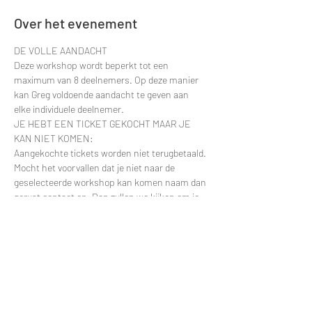
Over het evenement
DE VOLLE AANDACHT
Deze workshop wordt beperkt tot een 
maximum van 8 deelnemers. Op deze manier 
kan Greg voldoende aandacht te geven aan 
elke individuele deelnemer.
JE HEBT EEN TICKET GEKOCHT MAAR JE 
KAN NIET KOMEN:
Aangekochte tickets worden niet terugbetaald. 
Mocht het voorvallen dat je niet naar de 
geselecteerde workshop kan komen naam dan 
gerust contact op. Dan zullen we kijken om je 
deelname te verplaatsten naar een latere 
datum.
Contacteer via e-mail: 
greggy.moulin@gmail.com en vermeld zeker de 
datum van je deelname zodat ik je naam snel 
kan terugvinden in de deelnemerslijsten.
ANDERE VRAGEN?