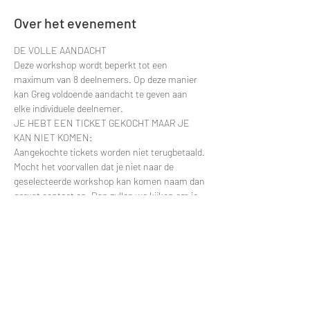
Over het evenement
DE VOLLE AANDACHT
Deze workshop wordt beperkt tot een 
maximum van 8 deelnemers. Op deze manier 
kan Greg voldoende aandacht te geven aan 
elke individuele deelnemer.
JE HEBT EEN TICKET GEKOCHT MAAR JE 
KAN NIET KOMEN:
Aangekochte tickets worden niet terugbetaald. 
Mocht het voorvallen dat je niet naar de 
geselecteerde workshop kan komen naam dan 
gerust contact op. Dan zullen we kijken om je 
deelname te verplaatsten naar een latere 
datum.
Contacteer via e-mail: 
greggy.moulin@gmail.com en vermeld zeker de 
datum van je deelname zodat ik je naam snel 
kan terugvinden in de deelnemerslijsten.
ANDERE VRAGEN?