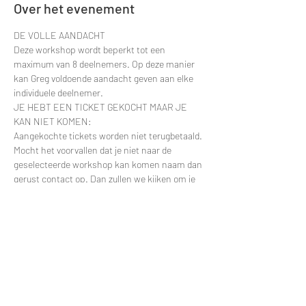
Over het evenement
DE VOLLE AANDACHT
Deze workshop wordt beperkt tot een 
maximum van 8 deelnemers. Op deze manier 
kan Greg voldoende aandacht geven aan elke 
individuele deelnemer.
JE HEBT EEN TICKET GEKOCHT MAAR JE 
KAN NIET KOMEN:
Aangekochte tickets worden niet terugbetaald. 
Mocht het voorvallen dat je niet naar de 
geselecteerde workshop kan komen naam dan 
gerust contact op. Dan zullen we kijken om je 
deelname te verplaatsten naar een latere 
datum.
Contacteer via e-mail: 
greggy.moulin@gmail.com en vermeld zeker de 
datum van je deelname zodat ik je naam snel 
kan terugvinden in de deelnemerslijsten.
ANDERE VRAGEN?
Meer lezen >