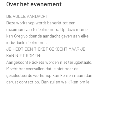
Over het evenement
DE VOLLE AANDACHT
Deze workshop wordt beperkt tot een 
maximum van 8 deelnemers. Op deze manier 
kan Greg voldoende aandacht geven aan elke 
individuele deelnemer.
JE HEBT EEN TICKET GEKOCHT MAAR JE 
KAN NIET KOMEN:
Aangekochte tickets worden niet terugbetaald. 
Mocht het voorvallen dat je niet naar de 
geselecteerde workshop kan komen naam dan 
gerust contact op. Dan zullen we kijken om je 
deelname te verplaatsten naar een latere 
datum.
Contacteer via e-mail: 
greggy.moulin@gmail.com en vermeld zeker de 
datum van je deelname zodat ik je naam snel 
kan terugvinden in de deelnemerslijsten.
ANDERE VRAGEN?
Meer lezen >