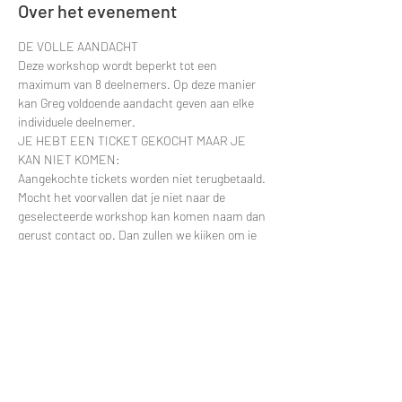
Over het evenement
DE VOLLE AANDACHT
Deze workshop wordt beperkt tot een 
maximum van 8 deelnemers. Op deze manier 
kan Greg voldoende aandacht geven aan elke 
individuele deelnemer.
JE HEBT EEN TICKET GEKOCHT MAAR JE 
KAN NIET KOMEN:
Aangekochte tickets worden niet terugbetaald. 
Mocht het voorvallen dat je niet naar de 
geselecteerde workshop kan komen naam dan 
gerust contact op. Dan zullen we kijken om je 
deelname te verplaatsten naar een latere 
datum.
Contacteer via e-mail: 
greggy.moulin@gmail.com en vermeld zeker de 
datum van je deelname zodat ik je naam snel 
kan terugvinden in de deelnemerslijsten.
ANDERE VRAGEN?
Meer lezen >