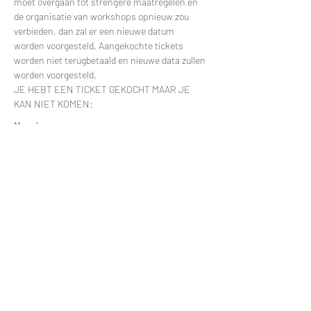
moet overgaan tot strengere maatregelen en 
de organisatie van workshops opnieuw zou 
verbieden, dan zal er een nieuwe datum 
worden voorgesteld. Aangekochte tickets 
worden niet terugbetaald en nieuwe data zullen 
worden voorgesteld.
JE HEBT EEN TICKET GEKOCHT MAAR JE 
KAN NIET KOMEN:
Meer lezen >
Tickets
Uitverkocht
Soort ticket
Workshop Mini Serre
Prijs
€ 92,50