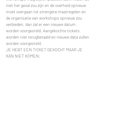
niet het geval zou zijn en de overheid opnieuw 
moet overgaan tot strengere maatregelen en 
de organisatie van workshops opnieuw zou 
verbieden, dan zal er een nieuwe datum 
worden voorgesteld. Aangekochte tickets 
worden niet terugbetaald en nieuwe data zullen 
worden voorgesteld.
JE HEBT EEN TICKET GEKOCHT MAAR JE 
KAN NIET KOMEN:
Meer lezen >
Tickets
Uitverkocht
Soort ticket
Kinderworkshop Boot
Prijs