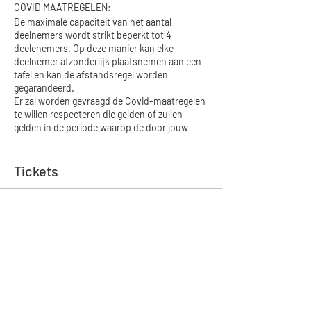
COVID MAATREGELEN:
De maximale capaciteit van het aantal
deelnemers wordt strikt beperkt tot 4
deelenemers. Op deze manier kan elke
deelnemer afzonderlijk plaatsnemen aan een
tafel en kan de afstandsregel worden
gegarandeerd.
Er zal worden gevraagd de Covid-maatregelen
te willen respecteren die gelden of zullen
gelden in de periode waarop de door jouw
gekozen workshop doorgaat.
ANNULATIE DOOR NIEUWE VERSTRENGDE
MAATREGELEN:
Tickets
We hopen met ons allen dat de coronacijfers
gunstig blijven en dat de organisatie van de
workshops mag blijven plaatsvinden. Indien
Verkoop geëindigd op
dit niet het geval zou zijn en de overheid
opnieuw moet overgaan tot strengere
Soort ticket
maatregelen en de organisatie van workshops
Kinderworkshop Boot
opnieuw zou verbieden, dan zal er een nieuwe
datum worden voorgesteld. Aangekochte
Prijs
tickets worden niet terugbetaald en nieuwe
data zullen worden voorgesteld.
€ 82,50