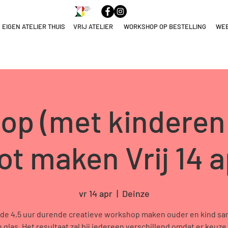
 EIGEN ATELIER THUIS
VRIJ ATELIER
WORKSHOP OP BESTELLING
WE
ELNAME
NULEREN
p (met kinderen
t maken Vrij 14 a
vr 14 apr
  |  
Deinze
 de 4,5 uur durende creatieve workshop maken ouder en kind s
n glas. Het resultaat zal bij iedereen verschillend omdat er keuze z