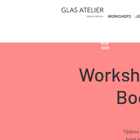
WORKSHOPS
JE
ETEN
&
DE
DRINKEN
AN
KLIK
HIER
Worksho
Boo
Tijdens
boot i