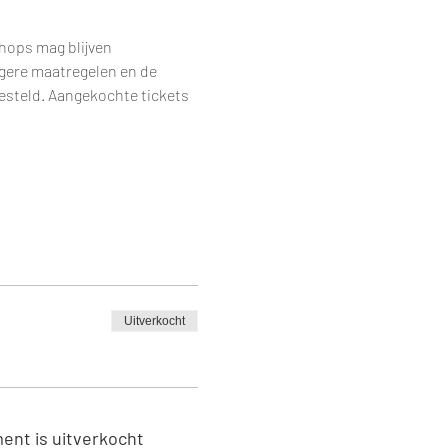
hops mag blijven 
ngere maatregelen en de 
steld. Aangekochte tickets 
Uitverkocht
ent is uitverkocht