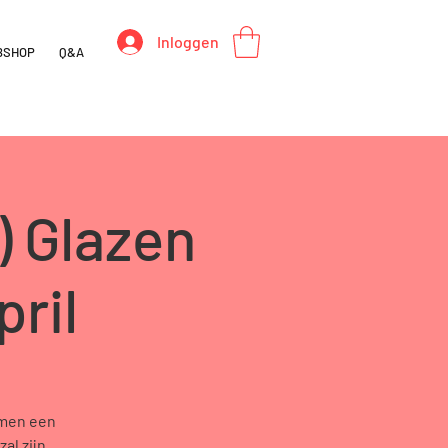
Inloggen
BSHOP
Q&A
) Glazen
pril
amen een
al zijn