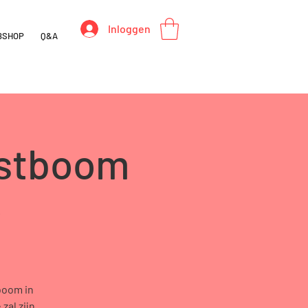
Inloggen
BSHOP
Q&A
rstboom
c
boom in
zal zijn