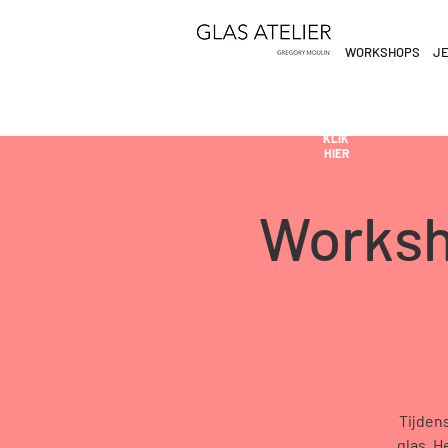
WORKSHOPS
JE
ETEN
&
DE
DRINKEN
AN
KLIK
HIER
Worksh
Tijden
glas. H