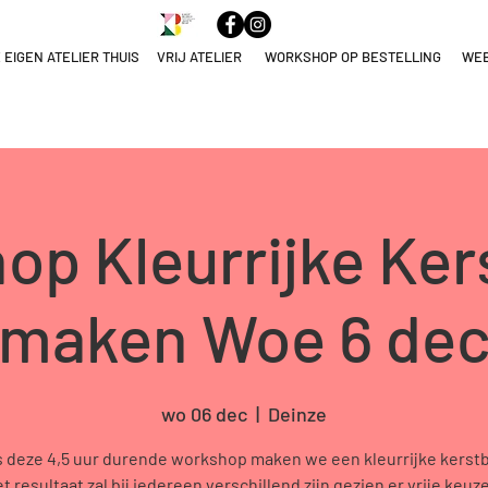
 EIGEN ATELIER THUIS
VRIJ ATELIER
WORKSHOP OP BESTELLING
WE
ELNAME
NULEREN
op Kleurrijke Ke
maken Woe 6 de
wo 06 dec
  |  
Deinze
s deze 4,5 uur durende workshop maken we een kleurrijke kerst
et resultaat zal bij iedereen verschillend zijn gezien er vrije keuze 