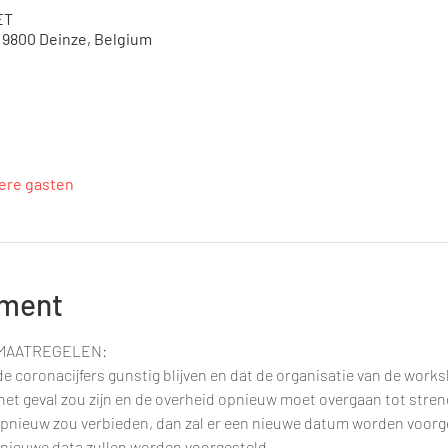
ET
, 9800 Deinze, Belgium
ere gasten
ement
MAATREGELEN:
e coronacijfers gunstig blijven en dat de organisatie van de works
t het geval zou zijn en de overheid opnieuw moet overgaan tot stre
pnieuw zou verbieden, dan zal er een nieuwe datum worden voorge
 nieuwe data zullen worden voorgesteld.