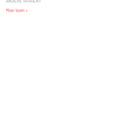
ANDERE VRAGEN?
Meer lezen >
Tickets
Verkoop geëindigd op
Soort ticket
Workshop Klaproos
Prijs
€ 97,50
Deel dit evenement