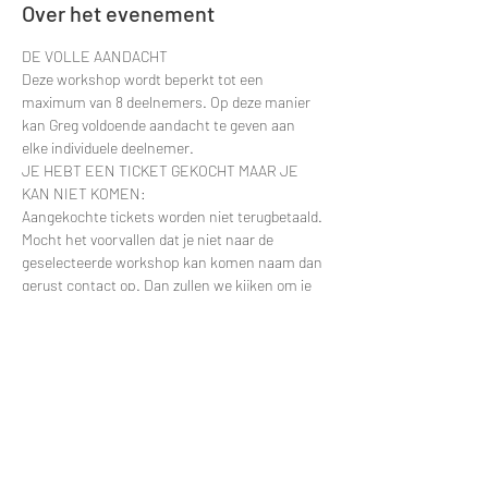
Over het evenement
DE VOLLE AANDACHT
Deze workshop wordt beperkt tot een 
maximum van 8 deelnemers. Op deze manier 
kan Greg voldoende aandacht te geven aan 
elke individuele deelnemer.
JE HEBT EEN TICKET GEKOCHT MAAR JE 
KAN NIET KOMEN:
Aangekochte tickets worden niet terugbetaald. 
Mocht het voorvallen dat je niet naar de 
geselecteerde workshop kan komen naam dan 
gerust contact op. Dan zullen we kijken om je 
deelname te verplaatsten naar een latere 
datum.
Contacteer via e-mail: 
greggy.moulin@gmail.com en vermeld zeker de 
datum van je deelname zodat ik je naam snel 
kan terugvinden in de deelnemerslijsten.
ANDERE VRAGEN?
Meer lezen >