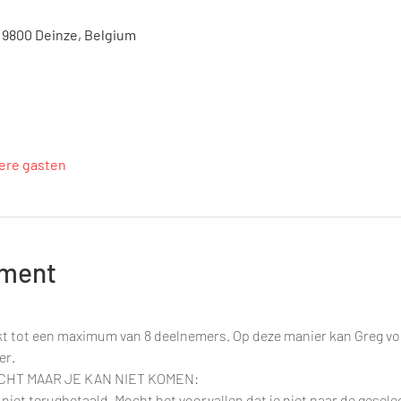
, 9800 Deinze, Belgium
ere gasten
ement
 tot een maximum van 8 deelnemers. Op deze manier kan Greg vo
er.
CHT MAAR JE KAN NIET KOMEN:
iet terugbetaald. Mocht het voorvallen dat je niet naar de gesel