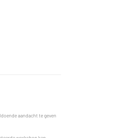
ldoende aandacht te geven 
ecteerde workshop kan 