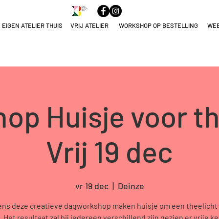
 EIGEN ATELIER THUIS
VRIJ ATELIER
WORKSHOP OP BESTELLING
WE
ELNAME
NULEREN
op Huisje voor th
Vrij 19 dec
vr 19 dec
  |  
Deinze
ens deze creatieve dagworkshop maken huisje om een theelicht 
. Het resultaat zal bij iedereen verschillend zijn gezien er vrije ke