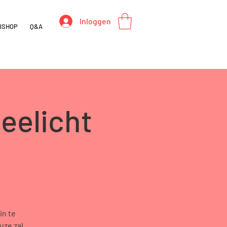
Inloggen
BSHOP
Q&A
eelicht
in te
uze zal