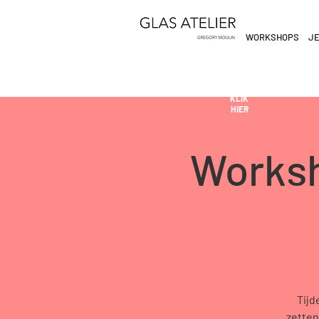
WORKSHOPS
JE
ETEN
&
DE
DRINKEN
AN
KLIK
HIER
Worksh
Tijd
zetten