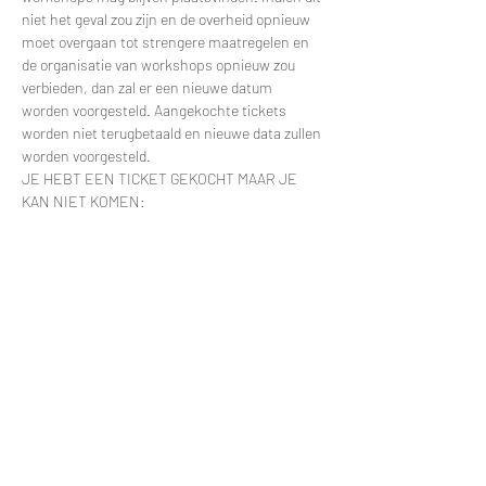
niet het geval zou zijn en de overheid opnieuw 
moet overgaan tot strengere maatregelen en 
de organisatie van workshops opnieuw zou 
verbieden, dan zal er een nieuwe datum 
worden voorgesteld. Aangekochte tickets 
worden niet terugbetaald en nieuwe data zullen 
worden voorgesteld.
JE HEBT EEN TICKET GEKOCHT MAAR JE 
KAN NIET KOMEN:
Meer lezen >
Tickets
Uitverkocht
Soort ticket
Workshop Orchidee
Prijs