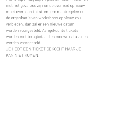
niet het geval zou zijn en de overheid opnieuw 
moet overgaan tot strengere maatregelen en 
de organisatie van workshops opnieuw zou 
verbieden, dan zal er een nieuwe datum 
worden voorgesteld. Aangekochte tickets 
worden niet terugbetaald en nieuwe data zullen 
worden voorgesteld.
JE HEBT EEN TICKET GEKOCHT MAAR JE 
KAN NIET KOMEN:
Meer lezen >
Tickets
Uitverkocht
Soort ticket
Workshop Orchidee
Prijs