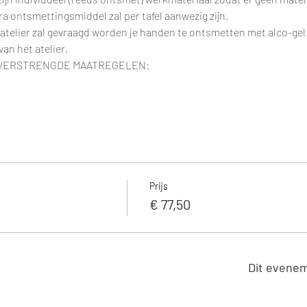
a ontsmettingsmiddel zal per tafel aanwezig zijn.
telier zal gevraagd worden je handen te ontsmetten met alco-gel. D
an het atelier.
 VERSTRENGDE MAATREGELEN:
Prijs
€ 77,50
Dit evenem