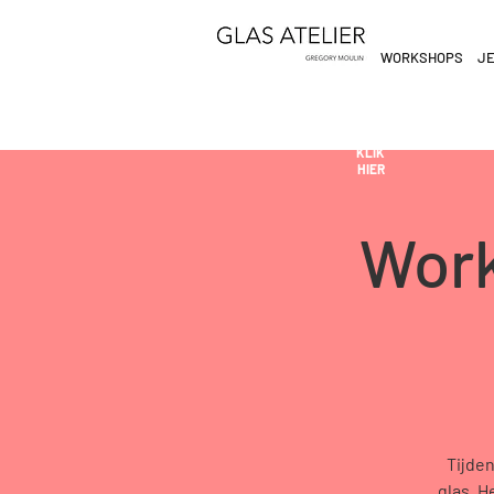
WORKSHOPS
JE
ETEN
&
DE
DRINKEN
AN
KLIK
HIER
Work
Tijde
glas. H