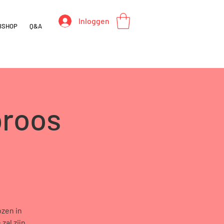
Inloggen
BSHOP
Q&A
proos
zen in
zal zijn