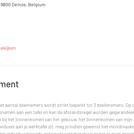
, 9800 Deinze, Belgium
bekijken
ement
et aantal deelnemers wordt strikt beperkt tot 3 deelenemers. Op d
tsnemen aan een tafel en kan de afstandsregel worden gegarandee
n bij het binnenkomen van het gebouw, het binnenkomen van mijn a
ividueel aan je werktafel zit, mag je indien gewenst het mondmaske
, zijn individueel (reeds ontsmet) werkmateriaal zodat er geen mate