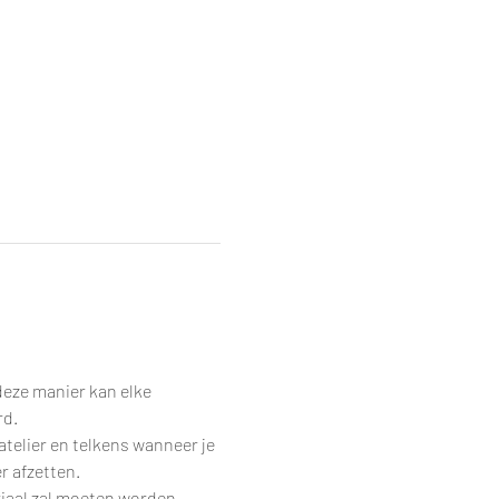
eze manier kan elke 
rd.
telier en telkens wanneer je 
r afzetten.
riaal zal moeten worden 