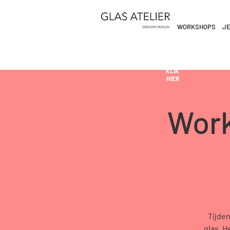
WORKSHOPS
JE
ETEN
&
DE
DRINKEN
AN
KLIK
HIER
Work
Tijde
glas. H