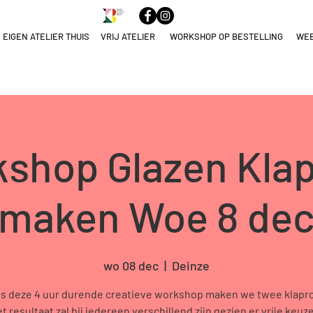
 EIGEN ATELIER THUIS
VRIJ ATELIER
WORKSHOP OP BESTELLING
WE
ELNAME
NULEREN
shop Glazen Kla
maken Woe 8 de
wo 08 dec
  |  
Deinze
ns deze 4 uur durende creatieve workshop maken we twee klapro
et resultaat zal bij iedereen verschillend zijn gezien er vrije keuze 