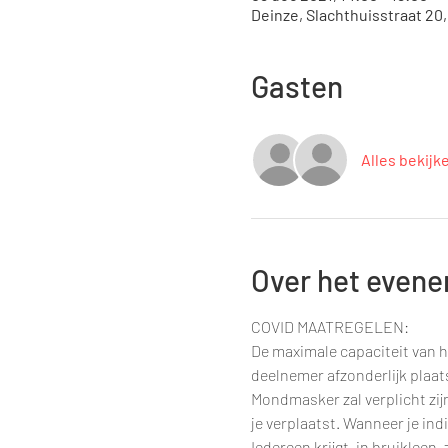
Deinze, Slachthuisstraat 20
Gasten
Alles bekijk
Over het even
COVID MAATREGELEN:
De maximale capaciteit van h
deelnemer afzonderlijk plaa
Mondmasker zal verplicht zij
je verplaatst. Wanneer je ind
Iedereen krijgt, in bruikleen