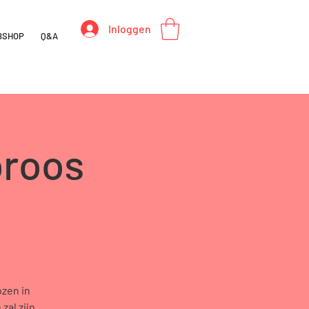
Inloggen
BSHOP
Q&A
proos
c
zen in
zal zijn