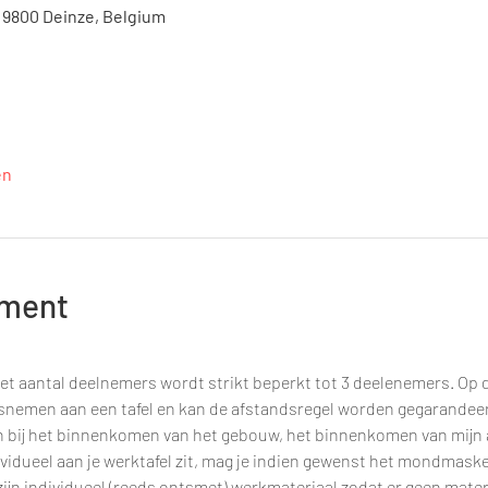
, 9800 Deinze, Belgium
en
ement
et aantal deelnemers wordt strikt beperkt tot 3 deelenemers. Op d
tsnemen aan een tafel en kan de afstandsregel worden gegarandee
n bij het binnenkomen van het gebouw, het binnenkomen van mijn a
ividueel aan je werktafel zit, mag je indien gewenst het mondmaske
, zijn individueel (reeds ontsmet) werkmateriaal zodat er geen mate