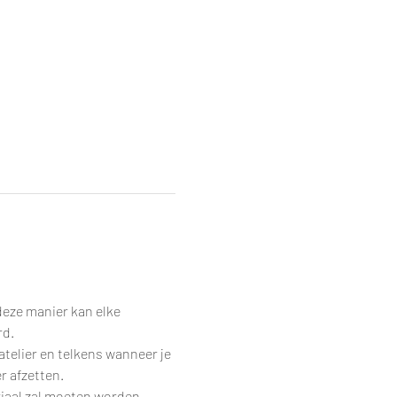
eze manier kan elke 
rd.
telier en telkens wanneer je 
r afzetten.
riaal zal moeten worden 