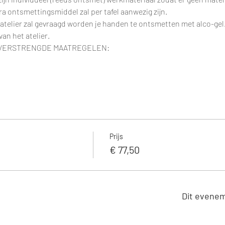
a ontsmettingsmiddel zal per tafel aanwezig zijn.
telier zal gevraagd worden je handen te ontsmetten met alco-gel. D
an het atelier.
 VERSTRENGDE MAATREGELEN:
Prijs
€ 77,50
Dit evenem