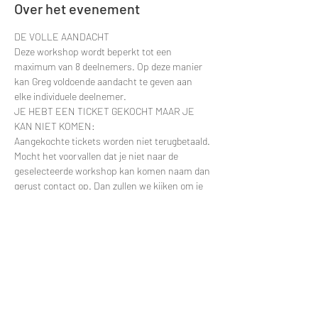
Over het evenement
DE VOLLE AANDACHT
Deze workshop wordt beperkt tot een 
maximum van 8 deelnemers. Op deze manier 
kan Greg voldoende aandacht te geven aan 
elke individuele deelnemer.
JE HEBT EEN TICKET GEKOCHT MAAR JE 
KAN NIET KOMEN:
Aangekochte tickets worden niet terugbetaald. 
Mocht het voorvallen dat je niet naar de 
geselecteerde workshop kan komen naam dan 
gerust contact op. Dan zullen we kijken om je 
deelname te verplaatsten naar een latere 
datum.
Contacteer via e-mail: 
greggy.moulin@gmail.com en vermeld zeker de 
datum van je deelname zodat ik je naam snel 
kan terugvinden in de deelnemerslijsten.
ANDERE VRAGEN?
Meer lezen >