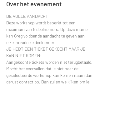
Over het evenement
DE VOLLE AANDACHT
Deze workshop wordt beperkt tot een 
maximum van 8 deelnemers. Op deze manier 
kan Greg voldoende aandacht te geven aan 
elke individuele deelnemer.
JE HEBT EEN TICKET GEKOCHT MAAR JE 
KAN NIET KOMEN:
Aangekochte tickets worden niet terugbetaald. 
Mocht het voorvallen dat je niet naar de 
geselecteerde workshop kan komen naam dan 
gerust contact op. Dan zullen we kijken om je 
deelname te verplaatsten naar een latere 
datum.
Contacteer via e-mail: 
greggy.moulin@gmail.com en vermeld zeker de 
datum van je deelname zodat ik je naam snel 
kan terugvinden in de deelnemerslijsten.
ANDERE VRAGEN?
Meer lezen >