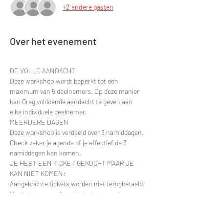
+2 andere gasten
Over het evenement
DE VOLLE AANDACHT
Deze workshop wordt beperkt tot een 
maximum van 5 deelnemers. Op deze manier 
kan Greg voldoende aandacht te geven aan 
elke individuele deelnemer.
MEERDERE DAGEN
Deze workshop is verdeeld over 3 namiddagen. 
Check zeker je agenda of je effectief de 3 
namiddagen kan komen. 
JE HEBT EEN TICKET GEKOCHT MAAR JE 
KAN NIET KOMEN:
Aangekochte tickets worden niet terugbetaald. 
Mocht het voorvallen dat je niet naar de 
geselecteerde workshop kan komen naam dan 
gerust contact op. Dan zullen we kijken om je 