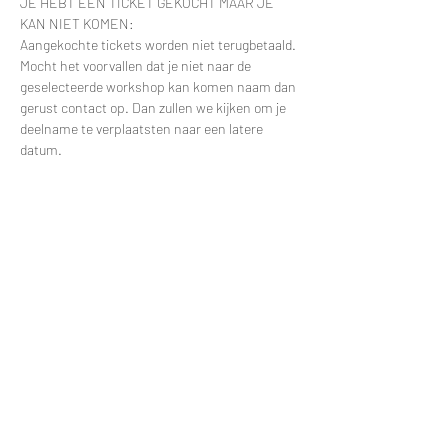
JE HEBT EEN TICKET GEKOCHT MAAR JE 
KAN NIET KOMEN:
Aangekochte tickets worden niet terugbetaald. 
Mocht het voorvallen dat je niet naar de 
geselecteerde workshop kan komen naam dan 
gerust contact op. Dan zullen we kijken om je 
deelname te verplaatsten naar een latere 
datum.
Contacteer via e-mail: 
greggy.moulin@gmail.com en vermeld zeker de 
datum van je deelname zodat ik je naam snel 
kan terugvinden in de deelnemerslijsten.
ANDERE VRAGEN?
Meer lezen >
Deel dit evenement