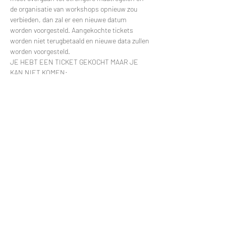
de organisatie van workshops opnieuw zou 
verbieden, dan zal er een nieuwe datum 
worden voorgesteld. Aangekochte tickets 
worden niet terugbetaald en nieuwe data zullen 
worden voorgesteld.
JE HEBT EEN TICKET GEKOCHT MAAR JE 
KAN NIET KOMEN:
Meer lezen >
Tickets
Verkoop geëindigd op
Soort ticket
Kinderworkshop Vligtuig
Prijs
€ 92,50