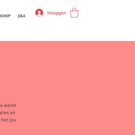
Inloggen
BSHOP
Q&A
n
Je werkt
aties en
 het jou