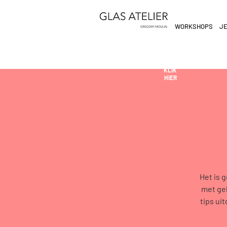
WORKSHOPS
JE
ETEN
&
DE
DRINKEN
AN
KLIK
HIER
Het is 
met gel
tips ui