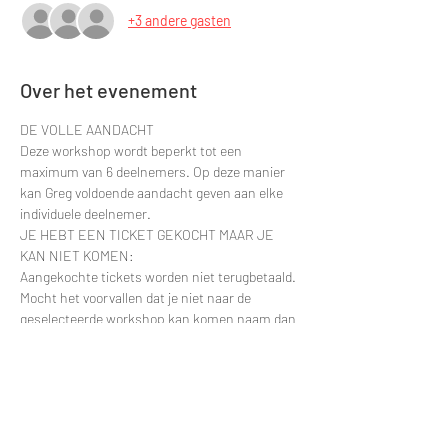
+3 andere gasten
Over het evenement
DE VOLLE AANDACHT
Deze workshop wordt beperkt tot een 
maximum van 6 deelnemers. Op deze manier 
kan Greg voldoende aandacht geven aan elke 
individuele deelnemer.
JE HEBT EEN TICKET GEKOCHT MAAR JE 
KAN NIET KOMEN:
Aangekochte tickets worden niet terugbetaald. 
Mocht het voorvallen dat je niet naar de 
geselecteerde workshop kan komen naam dan 
gerust contact op. Dan zullen we kijken om je 
deelname te verplaatsten naar een latere 
datum.
Contacteer via e-mail: 
greggy.moulin@gmail.com en vermeld zeker de 
datum van je deelname zodat ik je naam snel 