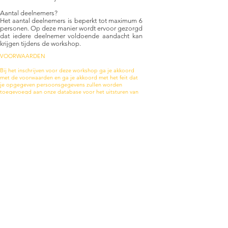
Aantal deelnemers?
Het aantal deelnemers is beperkt tot maximum 6
personen. Op deze manier wordt ervoor gezorgd
dat iedere deelnemer voldoende aandacht kan
krijgen tijdens de workshop.
VOORWAARDEN
Bij het inschrijven voor deze workshop ga je akkoord
met de voorwaarden en ga je akkoord met het feit dat
je opgegeven persoonsgegevens zullen worden
toegevoegd aan onze database voor het uitsturen van
onze nieuwsbrief. In het kader van de privacywetgeving
zullen de opgegeven persoonsgegevens enkel en alleen
maar gebruikt worden voor onze nieuwsbrief en zullen
deze geenszins met derden worden gedeeld.
Annuleren?
Dit kan enkel en alleen door het invulformulier in te
vullen via deze link:
KLIK HIER
.
Annuleren, in welk geval dan ook, kan voorvallen maar
er wordt geen refund voorzien. Afhankelijk van de
timing waarop je annuleert zijn er ook regels.
Je annuleert (ongeacht de reden) minstens 48 uur van
op voorhand: = een digitale code ter waarde van je
inschrijving om jezelf later opnieuw in te schrijven voor
dezelfde of een andere workshop.
Je annuleert (ongeacht de reden) minder van 48 uur van
op voorhand: een digitale code ter waarde van 50% van
je initiële inschrijvingsgeld om te gebruiken om jezelf
opnieuw in te schrijven voor dezelfde of een andere