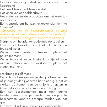
Het koper om de glasstukken te voorzien van een
koperband
Het tinsoldeer en soldeervloeistof
Het lenen van een soldeerbout
Het materiaal en de producten om het werkstuk
op te poetsen
Een sierpotje om het pannenkoekenplantje in te
"planten"
Afhankelijk van de beschikbaarheid bij mijn
leverancier kan het plantenpotje qua design en
vorm afwijken van hetgeen op de foto te zien is.
Siergrind om het plantenpotje mee op te vullen.
Lunch met broodjes en frisdrank, water en
bruisend water
Water, bruisend water of frisdrank tijdens het
pauze moment
Water, bruisend water, frisdrank, pintje of rode
wijn na afloop van de workshop tijdens het
vragen moment.
Wat breng je zelf mee?
Een schort of werkjas om je kledij te beschermen
of je draagt kledij waarvan het niet erg is dat er
vlekken op komen van de snijolie of gaten in
komen door de scherpe randen van het glas.
Een set beschermende maar toch dunne
handschoenen om je handen en vingers te
beschermen voor de scherpe randen van het
glas.
Een leesbril indien je een leesbril van doen hebt