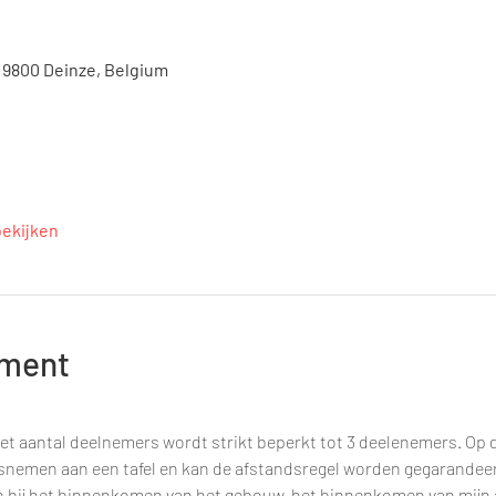
, 9800 Deinze, Belgium
bekijken
ement
et aantal deelnemers wordt strikt beperkt tot 3 deelenemers. Op d
tsnemen aan een tafel en kan de afstandsregel worden gegarandee
n bij het binnenkomen van het gebouw, het binnenkomen van mijn a