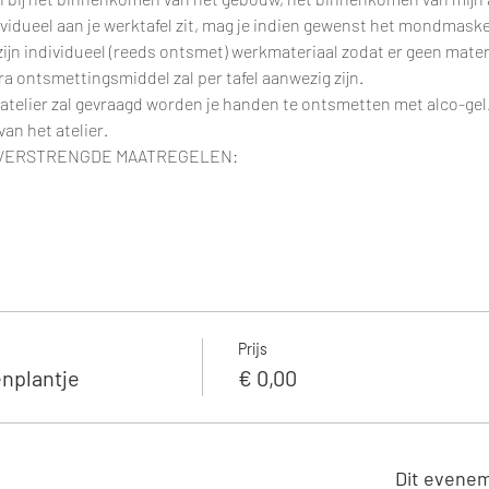
ividueel aan je werktafel zit, mag je indien gewenst het mondmaske
, zijn individueel (reeds ontsmet) werkmateriaal zodat er geen mate
a ontsmettingsmiddel zal per tafel aanwezig zijn.
telier zal gevraagd worden je handen te ontsmetten met alco-gel. D
an het atelier.
 VERSTRENGDE MAATREGELEN:
Prijs
nplantje
€ 0,00
Dit evenem