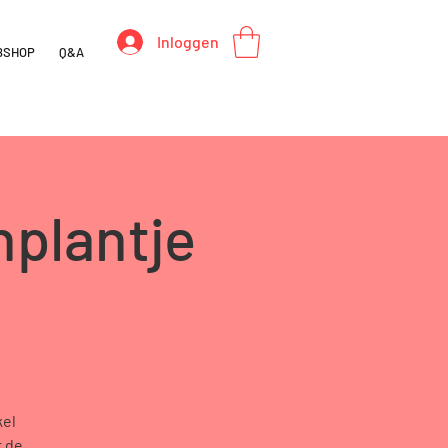
Inloggen
BSHOP
Q&A
plantje
kel
r de