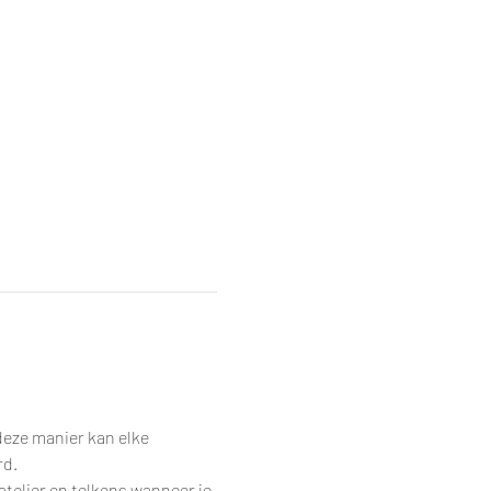
eze manier kan elke 
rd.
telier en telkens wanneer je 