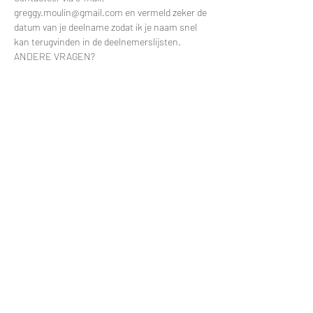
greggy.moulin@gmail.com en vermeld zeker de 
datum van je deelname zodat ik je naam snel 
kan terugvinden in de deelnemerslijsten.
ANDERE VRAGEN?
Meer lezen >
Tickets
Verkoop geëindigd op
Soort ticket
Kinderworkshop Boot
Prijs
€ 97,50